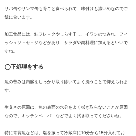
サバ缶やサンマ缶も骨ごと食べられて、味付けも濃いめなのでご
飯に合います。
加工食品には、鮭フレ－クやしらす干し、イワシのつみれ、フィ
ッシュソ－セ－ジなどがあり、サラダや鍋料理に加えるといいで
すね。
◯下処理をする
魚の苦みは内臓をしっかり取り除いてよく洗うことで抑えられま
す。
生臭さの原因は、魚の表面の水分をよく拭き取らないことが原因
なので、キッチンペ－パ－などでよく拭き取ってくださいね。
特に青背魚などは、塩を振って冷蔵庫に10分から15分入れてお