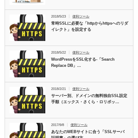
2018/5/23
便利ツール
常時SSLに必要な「httpからhttpsへのリダ
イレクト」を設定する
2018/5/22
便利ツール
WordPressをSSL化する-「Search
Replace DB」…
2018/2/21
便利ツール
サーバー別、ドメインの無料独自SSL設定
手順（エックス・さくら・ロリポッ…
2017/9/8
便利ツール
あなたのWEBサイトに合う「SSLサーバ
証明書」の選び方