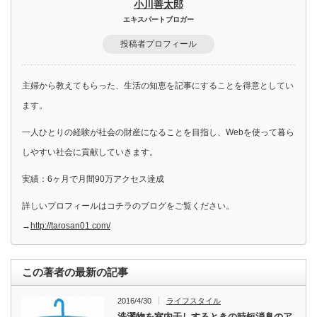
小川善太郎
エキスパートブロガー
投稿者プロフィール
主婦から教えてもらった、生活の知恵を記事にすることを得意としてい
ます。
一人ひとりの経験が社会の財産になることを目指し、Webを使って暮ら
しやすい社会に貢献していきます。
実績：6ヶ月で月間90万アクセス達成
詳しいプロフィールはコチラのブログをご覧ください。
→
http://tarosan01.com/
この著者の最新の記事
2016/4/30
ライフスタイル
洗濯物を室内干しするときの時短消臭のア