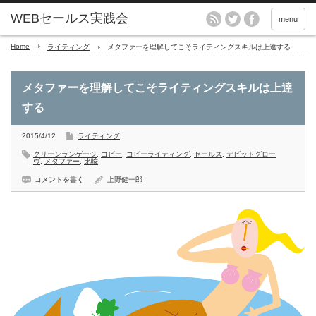
menu
Home
ライティング
メタファーを理解してこそライティングスキルは上達する
メタファーを理解してこそライティングスキルは上達
する
2015/4/12
ライティング
クリーンランゲージ
,
コピー
,
コピーライティング
,
セールス
,
デビッドグロー
ヴ
,
メタファー
,
比喩
コメントを書く
上野健一郎