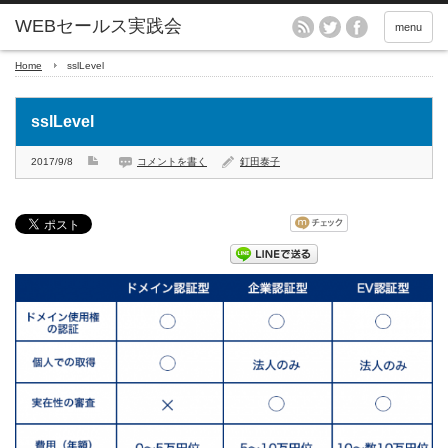
menu
Home
sslLevel
sslLevel
2017/9/8
コメントを書く
釘田泰子