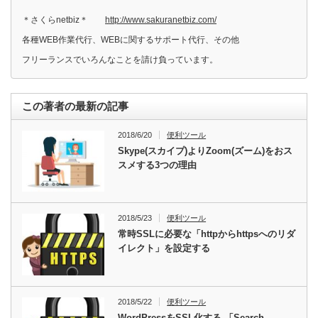
＊さくらnetbiz＊
http://www.sakuranetbiz.com/
各種WEB作業代行、WEBに関するサポート代行、その他
フリーランスでいろんなことを請け負っています。
この著者の最新の記事
2018/6/20
便利ツール
Skype(スカイプ)よりZoom(ズーム)をおス
スメする3つの理由
2018/5/23
便利ツール
常時SSLに必要な「httpからhttpsへのリダ
イレクト」を設定する
2018/5/22
便利ツール
WordPressをSSL化する-「Search